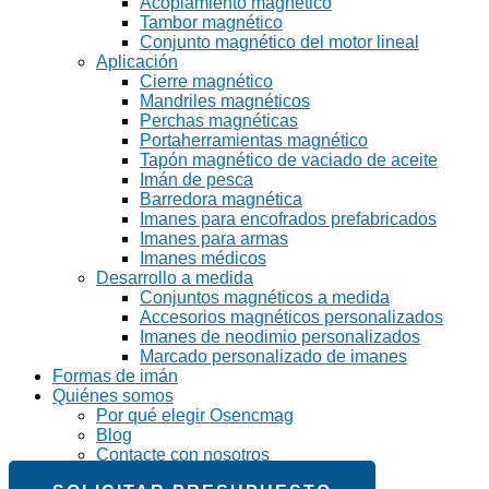
Acoplamiento magnético
Tambor magnético
Conjunto magnético del motor lineal
Aplicación
Cierre magnético
Mandriles magnéticos
Perchas magnéticas
Portaherramientas magnético
Tapón magnético de vaciado de aceite
Imán de pesca
Barredora magnética
Imanes para encofrados prefabricados
Imanes para armas
Imanes médicos
Desarrollo a medida
Conjuntos magnéticos a medida
Accesorios magnéticos personalizados
Imanes de neodimio personalizados
Marcado personalizado de imanes
Formas de imán
Quiénes somos
Por qué elegir Osencmag
Blog
Contacte con nosotros