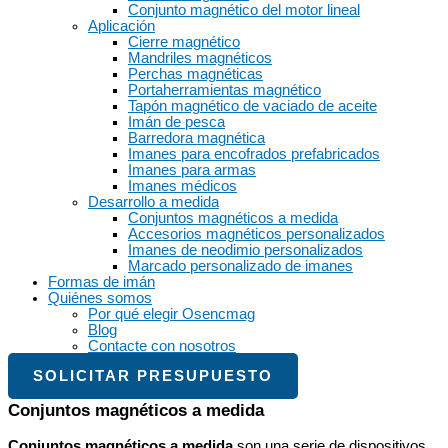
Conjunto magnético del motor lineal
Aplicación
Cierre magnético
Mandriles magnéticos
Perchas magnéticas
Portaherramientas magnético
Tapón magnético de vaciado de aceite
Imán de pesca
Barredora magnética
Imanes para encofrados prefabricados
Imanes para armas
Imanes médicos
Desarrollo a medida
Conjuntos magnéticos a medida
Accesorios magnéticos personalizados
Imanes de neodimio personalizados
Marcado personalizado de imanes
Formas de imán
Quiénes somos
Por qué elegir Osencmag
Blog
Contacte con nosotros
SOLICITAR PRESUPUESTO
Conjuntos magnéticos a medida
Conjuntos magnéticos a medida
son una serie de dispositivos