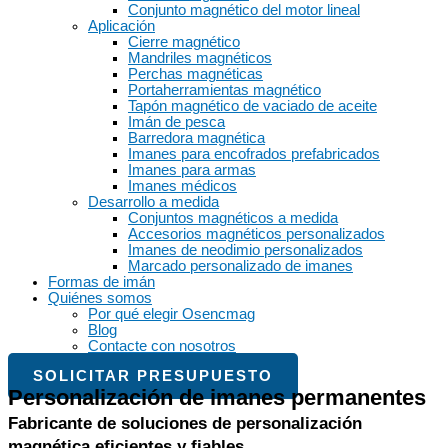
Conjunto magnético del motor lineal
Aplicación
Cierre magnético
Mandriles magnéticos
Perchas magnéticas
Portaherramientas magnético
Tapón magnético de vaciado de aceite
Imán de pesca
Barredora magnética
Imanes para encofrados prefabricados
Imanes para armas
Imanes médicos
Desarrollo a medida
Conjuntos magnéticos a medida
Accesorios magnéticos personalizados
Imanes de neodimio personalizados
Marcado personalizado de imanes
Formas de imán
Quiénes somos
Por qué elegir Osencmag
Blog
Contacte con nosotros
SOLICITAR PRESUPUESTO
Personalización de imanes permanentes
Fabricante de soluciones de personalización
magnética eficientes y fiables