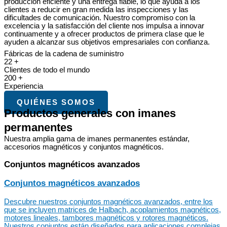
producción eficiente y una entrega fiable, lo que ayuda a los
clientes a reducir en gran medida las inspecciones y las
dificultades de comunicación. Nuestro compromiso con la
excelencia y la satisfacción del cliente nos impulsa a innovar
continuamente y a ofrecer productos de primera clase que le
ayuden a alcanzar sus objetivos empresariales con confianza.
Fábricas de la cadena de suministro
22
+
Clientes de todo el mundo
200
+
Experiencia
10
Y
QUIÉNES SOMOS
Productos generales con imanes
permanentes
Nuestra amplia gama de imanes permanentes estándar,
accesorios magnéticos y conjuntos magnéticos.
Conjuntos magnéticos avanzados
Conjuntos magnéticos avanzados
Descubre nuestros conjuntos magnéticos avanzados, entre los
que se incluyen matrices de Halbach, acoplamientos magnéticos,
motores lineales, tambores magnéticos y rotores magnéticos.
Nuestros conjuntos están diseñados para aplicaciones complejas