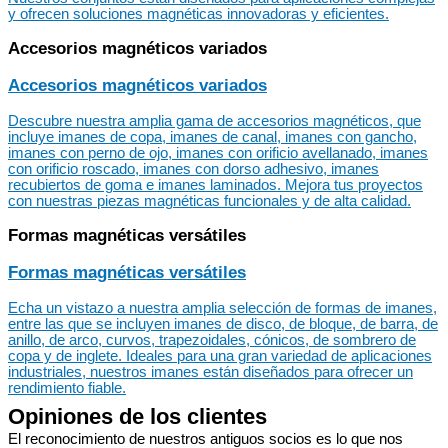
y ofrecen soluciones magnéticas innovadoras y eficientes.
Accesorios magnéticos variados
Accesorios magnéticos variados
Descubre nuestra amplia gama de accesorios magnéticos, que
incluye imanes de copa, imanes de canal, imanes con gancho,
imanes con perno de ojo, imanes con orificio avellanado, imanes
con orificio roscado, imanes con dorso adhesivo, imanes
recubiertos de goma e imanes laminados. Mejora tus proyectos
con nuestras piezas magnéticas funcionales y de alta calidad.
Formas magnéticas versátiles
Formas magnéticas versátiles
Echa un vistazo a nuestra amplia selección de formas de imanes,
entre las que se incluyen imanes de disco, de bloque, de barra, de
anillo, de arco, curvos, trapezoidales, cónicos, de sombrero de
copa y de inglete. Ideales para una gran variedad de aplicaciones
industriales, nuestros imanes están diseñados para ofrecer un
rendimiento fiable.
Opiniones de los clientes
El reconocimiento de nuestros antiguos socios es lo que nos