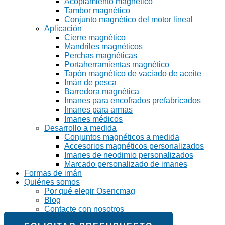
Acoplamiento magnético
Tambor magnético
Conjunto magnético del motor lineal
Aplicación
Cierre magnético
Mandriles magnéticos
Perchas magnéticas
Portaherramientas magnético
Tapón magnético de vaciado de aceite
Imán de pesca
Barredora magnética
Imanes para encofrados prefabricados
Imanes para armas
Imanes médicos
Desarrollo a medida
Conjuntos magnéticos a medida
Accesorios magnéticos personalizados
Imanes de neodimio personalizados
Marcado personalizado de imanes
Formas de imán
Quiénes somos
Por qué elegir Osencmag
Blog
Contacte con nosotros