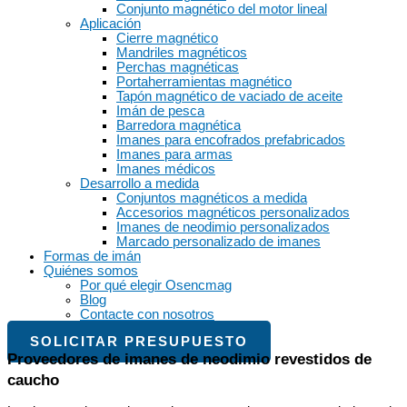
Conjunto magnético del motor lineal
Aplicación
Cierre magnético
Mandriles magnéticos
Perchas magnéticas
Portaherramientas magnético
Tapón magnético de vaciado de aceite
Imán de pesca
Barredora magnética
Imanes para encofrados prefabricados
Imanes para armas
Imanes médicos
Desarrollo a medida
Conjuntos magnéticos a medida
Accesorios magnéticos personalizados
Imanes de neodimio personalizados
Marcado personalizado de imanes
Formas de imán
Quiénes somos
Por qué elegir Osencmag
Blog
Contacte con nosotros
SOLICITAR PRESUPUESTO
Proveedores de imanes de neodimio revestidos de
caucho