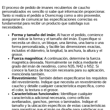
El proceso de pedido de imanes recubiertos de caucho
personalizados es sencillo si sabe qué información proporcionar.
Tanto si realiza el pedido a Osencmag como a otro proveedor,
asegurarse de comunicar las especificaciones correctas es
fundamental para recibir un producto que satisfaga sus
necesidades.
Forma y tamaño del imán:
Al hacer el pedido, comience
por indicar la forma y el tamaño del imán. Especifique si
necesita un disco, un bloque, una lámina, una barra o una
forma personalizada, y facilite las dimensiones exactas,
incluidos el diámetro, la longitud, la anchura, la altura y el
grosor.
Fuerza magnética:
A continuación, determine la fuerza
magnética deseada. Normalmente se indica mediante el
grado del imán de neodimio, como N35, N42 o N52. Si
conoce la fuerza de tracción necesaria para su aplicación,
menciónela también.
Revestimiento:
También deben especificarse los requisitos
del revestimiento. Indique que necesita un revestimiento de
caucho y detalle cualquier característica específica, como
el color, la textura o el grosor.
Características funcionales:
Identifique cualquier
característica adicional necesaria, como orificios
avellanados, ganchos, pernos o laminados. Indique el
tamaño y la ubicación específicos de estas características
para garantizar que el imán se diseñe para satisfacer sus