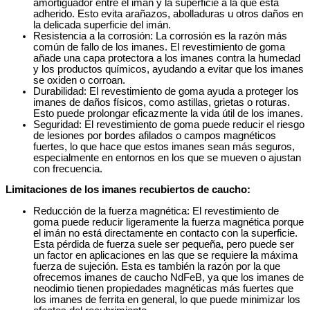
amortiguador entre el imán y la superficie a la que está
adherido. Esto evita arañazos, abolladuras u otros daños en
la delicada superficie del imán.
Resistencia a la corrosión: La corrosión es la razón más
común de fallo de los imanes. El revestimiento de goma
añade una capa protectora a los imanes contra la humedad
y los productos químicos, ayudando a evitar que los imanes
se oxiden o corroan.
Durabilidad: El revestimiento de goma ayuda a proteger los
imanes de daños físicos, como astillas, grietas o roturas.
Esto puede prolongar eficazmente la vida útil de los imanes.
Seguridad: El revestimiento de goma puede reducir el riesgo
de lesiones por bordes afilados o campos magnéticos
fuertes, lo que hace que estos imanes sean más seguros,
especialmente en entornos en los que se mueven o ajustan
con frecuencia.
Limitaciones de los imanes recubiertos de caucho:
Reducción de la fuerza magnética: El revestimiento de
goma puede reducir ligeramente la fuerza magnética porque
el imán no está directamente en contacto con la superficie.
Esta pérdida de fuerza suele ser pequeña, pero puede ser
un factor en aplicaciones en las que se requiere la máxima
fuerza de sujeción. Esta es también la razón por la que
ofrecemos imanes de caucho NdFeB, ya que los imanes de
neodimio tienen propiedades magnéticas más fuertes que
los imanes de ferrita en general, lo que puede minimizar los