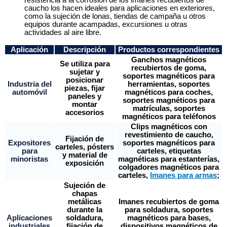
resistencia a la corrosión de los imanes recubiertos de
caucho los hacen ideales para aplicaciones en exteriores,
como la sujeción de lonas, tiendas de campaña u otros
equipos durante acampadas, excursiones u otras
actividades al aire libre.
Aplicación
Descripción
Productos correspondientes
Ganchos magnéticos
Se utiliza para
recubiertos de goma,
sujetar y
soportes magnéticos para
posicionar
Industria del
herramientas, soportes
piezas, fijar
automóvil
magnéticos para coches,
paneles y
soportes magnéticos para
montar
matrículas, soportes
accesorios
magnéticos para teléfonos
Clips magnéticos con
revestimiento de caucho,
Fijación de
Expositores
soportes magnéticos para
carteles, pósters
para
carteles, etiquetas
y material de
minoristas
magnéticas para estanterías,
exposición
colgadores magnéticos para
carteles,
Imanes para armas
;
Sujeción de
chapas
metálicas
Imanes recubiertos de goma
durante la
para soldadura, soportes
Aplicaciones
soldadura,
magnéticos para bases,
industriales
fijación de
dispositivos magnéticos de