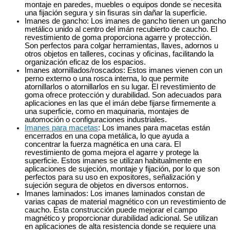
montaje en paredes, muebles o equipos donde se necesita
una fijación segura y sin fisuras sin dañar la superficie.
Imanes de gancho: Los imanes de gancho tienen un gancho
metálico unido al centro del imán recubierto de caucho. El
revestimiento de goma proporciona agarre y protección.
Son perfectos para colgar herramientas, llaves, adornos u
otros objetos en talleres, cocinas y oficinas, facilitando la
organización eficaz de los espacios.
Imanes atornillados/roscados: Estos imanes vienen con un
perno externo o una rosca interna, lo que permite
atornillarlos o atornillarlos en su lugar. El revestimiento de
goma ofrece protección y durabilidad. Son adecuados para
aplicaciones en las que el imán debe fijarse firmemente a
una superficie, como en maquinaria, montajes de
automoción o configuraciones industriales.
Imanes para macetas
: Los imanes para macetas están
encerrados en una copa metálica, lo que ayuda a
concentrar la fuerza magnética en una cara. El
revestimiento de goma mejora el agarre y protege la
superficie. Estos imanes se utilizan habitualmente en
aplicaciones de sujeción, montaje y fijación, por lo que son
perfectos para su uso en expositores, señalización y
sujeción segura de objetos en diversos entornos.
Imanes laminados: Los imanes laminados constan de
varias capas de material magnético con un revestimiento de
caucho. Esta construcción puede mejorar el campo
magnético y proporcionar durabilidad adicional. Se utilizan
en aplicaciones de alta resistencia donde se requiere una