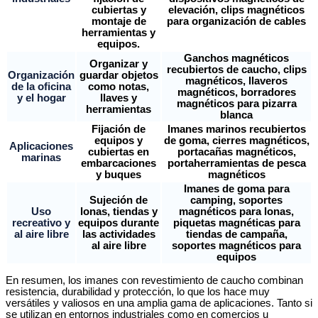
cubiertas y
elevación, clips magnéticos
montaje de
para organización de cables
herramientas y
equipos.
Ganchos magnéticos
Organizar y
recubiertos de caucho, clips
Organización
guardar objetos
magnéticos, llaveros
de la oficina
como notas,
magnéticos, borradores
y el hogar
llaves y
magnéticos para pizarra
herramientas
blanca
Fijación de
Imanes marinos recubiertos
equipos y
de goma, cierres magnéticos,
Aplicaciones
cubiertas en
portacañas magnéticos,
marinas
embarcaciones
portaherramientas de pesca
y buques
magnéticos
Imanes de goma para
Sujeción de
camping, soportes
Uso
lonas, tiendas y
magnéticos para lonas,
recreativo y
equipos durante
piquetas magnéticas para
al aire libre
las actividades
tiendas de campaña,
al aire libre
soportes magnéticos para
equipos
En resumen, los imanes con revestimiento de caucho combinan
resistencia, durabilidad y protección, lo que los hace muy
versátiles y valiosos en una amplia gama de aplicaciones. Tanto si
se utilizan en entornos industriales como en comercios u