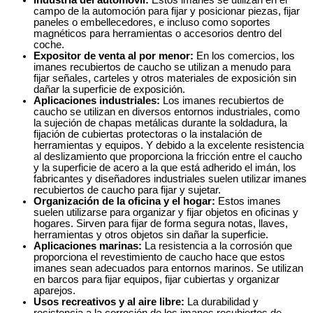
Industria del automóvil:
Estos imanes se utilizan en el
campo de la automoción para fijar y posicionar piezas, fijar
paneles o embellecedores, e incluso como soportes
magnéticos para herramientas o accesorios dentro del
coche.
Expositor de venta al por menor:
En los comercios, los
imanes recubiertos de caucho se utilizan a menudo para
fijar señales, carteles y otros materiales de exposición sin
dañar la superficie de exposición.
Aplicaciones industriales:
Los imanes recubiertos de
caucho se utilizan en diversos entornos industriales, como
la sujeción de chapas metálicas durante la soldadura, la
fijación de cubiertas protectoras o la instalación de
herramientas y equipos. Y debido a la excelente resistencia
al deslizamiento que proporciona la fricción entre el caucho
y la superficie de acero a la que está adherido el imán, los
fabricantes y diseñadores industriales suelen utilizar imanes
recubiertos de caucho para fijar y sujetar.
Organización de la oficina y el hogar:
Estos imanes
suelen utilizarse para organizar y fijar objetos en oficinas y
hogares. Sirven para fijar de forma segura notas, llaves,
herramientas y otros objetos sin dañar la superficie.
Aplicaciones marinas:
La resistencia a la corrosión que
proporciona el revestimiento de caucho hace que estos
imanes sean adecuados para entornos marinos. Se utilizan
en barcos para fijar equipos, fijar cubiertas y organizar
aparejos.
Usos recreativos y al aire libre:
La durabilidad y