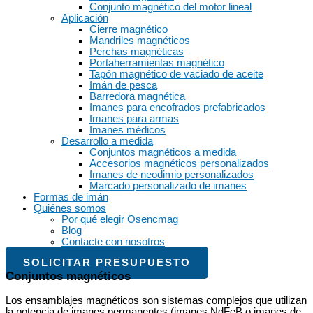
Conjunto magnético del motor lineal
Aplicación
Cierre magnético
Mandriles magnéticos
Perchas magnéticas
Portaherramientas magnético
Tapón magnético de vaciado de aceite
Imán de pesca
Barredora magnética
Imanes para encofrados prefabricados
Imanes para armas
Imanes médicos
Desarrollo a medida
Conjuntos magnéticos a medida
Accesorios magnéticos personalizados
Imanes de neodimio personalizados
Marcado personalizado de imanes
Formas de imán
Quiénes somos
Por qué elegir Osencmag
Blog
Contacte con nosotros
SOLICITAR PRESUPUESTO
Conjuntos magnéticos
Los ensamblajes magnéticos son sistemas complejos que utilizan
la potencia de imanes permanentes (imanes NdFeB o imanes de