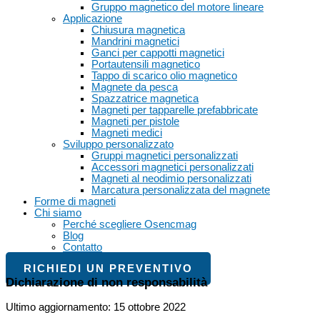
Gruppo magnetico del motore lineare
Applicazione
Chiusura magnetica
Mandrini magnetici
Ganci per cappotti magnetici
Portautensili magnetico
Tappo di scarico olio magnetico
Magnete da pesca
Spazzatrice magnetica
Magneti per tapparelle prefabbricate
Magneti per pistole
Magneti medici
Sviluppo personalizzato
Gruppi magnetici personalizzati
Accessori magnetici personalizzati
Magneti al neodimio personalizzati
Marcatura personalizzata del magnete
Forme di magneti
Chi siamo
Perché scegliere Osencmag
Blog
Contatto
RICHIEDI UN PREVENTIVO
Dichiarazione di non responsabilità
Ultimo aggiornamento: 15 ottobre 2022