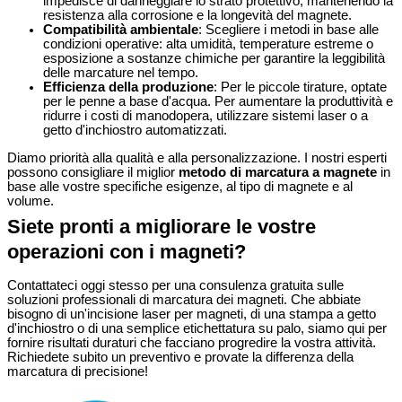
impedisce di danneggiare lo strato protettivo, mantenendo la
resistenza alla corrosione e la longevità del magnete.
Compatibilità ambientale
: Scegliere i metodi in base alle
condizioni operative: alta umidità, temperature estreme o
esposizione a sostanze chimiche per garantire la leggibilità
delle marcature nel tempo.
Efficienza della produzione
: Per le piccole tirature, optate
per le penne a base d'acqua. Per aumentare la produttività e
ridurre i costi di manodopera, utilizzare sistemi laser o a
getto d'inchiostro automatizzati.
Diamo priorità alla qualità e alla personalizzazione. I nostri esperti
possono consigliare il miglior
metodo di marcatura a magnete
in
base alle vostre specifiche esigenze, al tipo di magnete e al
volume.
Siete pronti a migliorare le vostre
operazioni con i magneti?
Contattateci oggi stesso per una consulenza gratuita sulle
soluzioni professionali di marcatura dei magneti. Che abbiate
bisogno di un'incisione laser per magneti, di una stampa a getto
d'inchiostro o di una semplice etichettatura su palo, siamo qui per
fornire risultati duraturi che facciano progredire la vostra attività.
Richiedete subito un preventivo e provate la differenza della
marcatura di precisione!