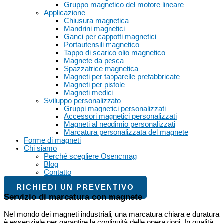
Gruppo magnetico del motore lineare
Applicazione
Chiusura magnetica
Mandrini magnetici
Ganci per cappotti magnetici
Portautensili magnetico
Tappo di scarico olio magnetico
Magnete da pesca
Spazzatrice magnetica
Magneti per tapparelle prefabbricate
Magneti per pistole
Magneti medici
Sviluppo personalizzato
Gruppi magnetici personalizzati
Accessori magnetici personalizzati
Magneti al neodimio personalizzati
Marcatura personalizzata del magnete
Forme di magneti
Chi siamo
Perché scegliere Osencmag
Blog
Contatto
RICHIEDI UN PREVENTIVO
Servizio di marcatura con magnete
Nel mondo dei magneti industriali, una marcatura chiara e duratura
è essenziale per garantire la continuità delle operazioni. In qualità