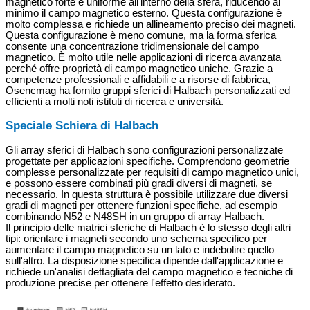
magnetico forte e uniforme all'interno della sfera, riducendo al
minimo il campo magnetico esterno. Questa configurazione è
molto complessa e richiede un allineamento preciso dei magneti.
Questa configurazione è meno comune, ma la forma sferica
consente una concentrazione tridimensionale del campo
magnetico. È molto utile nelle applicazioni di ricerca avanzata
perché offre proprietà di campo magnetico uniche. Grazie a
competenze professionali e affidabili e a risorse di fabbrica,
Osencmag ha fornito gruppi sferici di Halbach personalizzati ed
efficienti a molti noti istituti di ricerca e università.
Speciale Schiera di Halbach
Gli array sferici di Halbach sono configurazioni personalizzate
progettate per applicazioni specifiche. Comprendono geometrie
complesse personalizzate per requisiti di campo magnetico unici,
e possono essere combinati più gradi diversi di magneti, se
necessario. In questa struttura è possibile utilizzare due diversi
gradi di magneti per ottenere funzioni specifiche, ad esempio
combinando N52 e N48SH in un gruppo di array Halbach.
Il principio delle matrici sferiche di Halbach è lo stesso degli altri
tipi: orientare i magneti secondo uno schema specifico per
aumentare il campo magnetico su un lato e indebolire quello
sull'altro. La disposizione specifica dipende dall'applicazione e
richiede un'analisi dettagliata del campo magnetico e tecniche di
produzione precise per ottenere l'effetto desiderato.