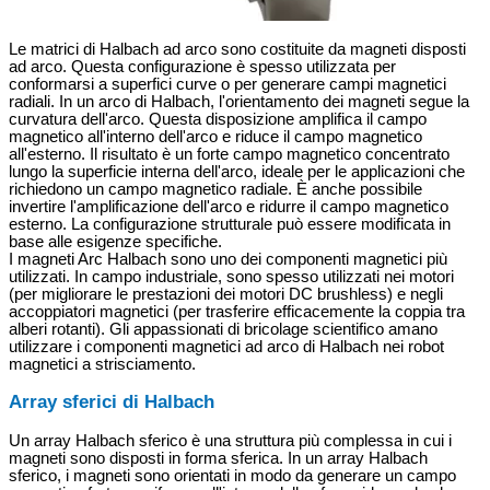
Le matrici di Halbach ad arco sono costituite da magneti disposti
ad arco. Questa configurazione è spesso utilizzata per
conformarsi a superfici curve o per generare campi magnetici
radiali. In un arco di Halbach, l'orientamento dei magneti segue la
curvatura dell'arco. Questa disposizione amplifica il campo
magnetico all'interno dell'arco e riduce il campo magnetico
all'esterno. Il risultato è un forte campo magnetico concentrato
lungo la superficie interna dell'arco, ideale per le applicazioni che
richiedono un campo magnetico radiale. È anche possibile
invertire l'amplificazione dell'arco e ridurre il campo magnetico
esterno. La configurazione strutturale può essere modificata in
base alle esigenze specifiche.
I magneti Arc Halbach sono uno dei componenti magnetici più
utilizzati. In campo industriale, sono spesso utilizzati nei motori
(per migliorare le prestazioni dei motori DC brushless) e negli
accoppiatori magnetici (per trasferire efficacemente la coppia tra
alberi rotanti). Gli appassionati di bricolage scientifico amano
utilizzare i componenti magnetici ad arco di Halbach nei robot
magnetici a strisciamento.
Array sferici di Halbach
Un array Halbach sferico è una struttura più complessa in cui i
magneti sono disposti in forma sferica. In un array Halbach
sferico, i magneti sono orientati in modo da generare un campo