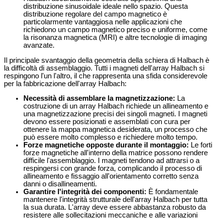
distribuzione sinusoidale ideale nello spazio. Questa
distribuzione regolare del campo magnetico è
particolarmente vantaggiosa nelle applicazioni che
richiedono un campo magnetico preciso e uniforme, come
la risonanza magnetica (MRI) e altre tecnologie di imaging
avanzate.
Il principale svantaggio della geometria della schiera di Halbach è
la difficoltà di assemblaggio. Tutti i magneti dell'array Halbach si
respingono l'un l'altro, il che rappresenta una sfida considerevole
per la fabbricazione dell'array Halbach:
Necessità di assemblare la magnetizzazione:
La
costruzione di un array Halbach richiede un allineamento e
una magnetizzazione precisi dei singoli magneti. I magneti
devono essere posizionati e assemblati con cura per
ottenere la mappa magnetica desiderata, un processo che
può essere molto complesso e richiedere molto tempo.
Forze magnetiche opposte durante il montaggio:
Le forti
forze magnetiche all'interno della matrice possono rendere
difficile l'assemblaggio. I magneti tendono ad attrarsi o a
respingersi con grande forza, complicando il processo di
allineamento e fissaggio all'orientamento corretto senza
danni o disallineamenti.
Garantire l'integrità dei componenti:
È fondamentale
mantenere l'integrità strutturale dell'array Halbach per tutta
la sua durata. L'array deve essere abbastanza robusto da
resistere alle sollecitazioni meccaniche e alle variazioni