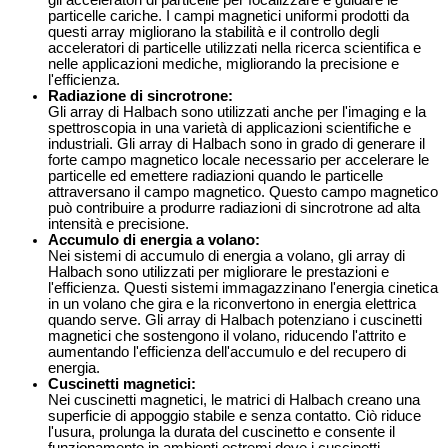
gli acceleratori di particelle per focalizzare e guidare le
particelle cariche. I campi magnetici uniformi prodotti da
questi array migliorano la stabilità e il controllo degli
acceleratori di particelle utilizzati nella ricerca scientifica e
nelle applicazioni mediche, migliorando la precisione e
l'efficienza.
Radiazione di sincrotrone
:
Gli array di Halbach sono utilizzati anche per l'imaging e la
spettroscopia in una varietà di applicazioni scientifiche e
industriali. Gli array di Halbach sono in grado di generare il
forte campo magnetico locale necessario per accelerare le
particelle ed emettere radiazioni quando le particelle
attraversano il campo magnetico. Questo campo magnetico
può contribuire a produrre radiazioni di sincrotrone ad alta
intensità e precisione.
Accumulo di energia a volano
:
Nei sistemi di accumulo di energia a volano, gli array di
Halbach sono utilizzati per migliorare le prestazioni e
l'efficienza. Questi sistemi immagazzinano l'energia cinetica
in un volano che gira e la riconvertono in energia elettrica
quando serve. Gli array di Halbach potenziano i cuscinetti
magnetici che sostengono il volano, riducendo l'attrito e
aumentando l'efficienza dell'accumulo e del recupero di
energia.
Cuscinetti magnetici
:
Nei cuscinetti magnetici, le matrici di Halbach creano una
superficie di appoggio stabile e senza contatto. Ciò riduce
l'usura, prolunga la durata del cuscinetto e consente il