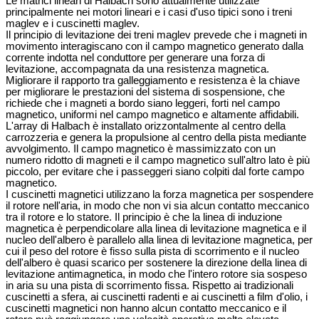
Le matrici lineari di Halbach sono attualmente utilizzate
principalmente nei motori lineari e i casi d'uso tipici sono i treni
maglev e i cuscinetti maglev.
Il principio di levitazione dei treni maglev prevede che i magneti in
movimento interagiscano con il campo magnetico generato dalla
corrente indotta nel conduttore per generare una forza di
levitazione, accompagnata da una resistenza magnetica.
Migliorare il rapporto tra galleggiamento e resistenza è la chiave
per migliorare le prestazioni del sistema di sospensione, che
richiede che i magneti a bordo siano leggeri, forti nel campo
magnetico, uniformi nel campo magnetico e altamente affidabili.
L'array di Halbach è installato orizzontalmente al centro della
carrozzeria e genera la propulsione al centro della pista mediante
avvolgimento. Il campo magnetico è massimizzato con un
numero ridotto di magneti e il campo magnetico sull'altro lato è più
piccolo, per evitare che i passeggeri siano colpiti dal forte campo
magnetico.
I cuscinetti magnetici utilizzano la forza magnetica per sospendere
il rotore nell'aria, in modo che non vi sia alcun contatto meccanico
tra il rotore e lo statore. Il principio è che la linea di induzione
magnetica è perpendicolare alla linea di levitazione magnetica e il
nucleo dell'albero è parallelo alla linea di levitazione magnetica, per
cui il peso del rotore è fisso sulla pista di scorrimento e il nucleo
dell'albero è quasi scarico per sostenere la direzione della linea di
levitazione antimagnetica, in modo che l'intero rotore sia sospeso
in aria su una pista di scorrimento fissa. Rispetto ai tradizionali
cuscinetti a sfera, ai cuscinetti radenti e ai cuscinetti a film d'olio, i
cuscinetti magnetici non hanno alcun contatto meccanico e il