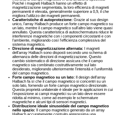
Poiché i magneti Halbach hanno un effetto di
magnetizzazione segmentata, la loro efficienza di magneti
permanenti è elevata, generalmente superiore a 0,9, il che
migliora l'utilizzo dei magneti permanenti.
Caratteristiche di autoprotezione:
Grazie al suo design
unico, l'array Halbach produce un forte campo magnetico su
un lato, mentre il campo magnetico sull'altro lato viene quasi
annullato. Questa caratteristica di autoschermatura riduce le
interferenze magnetiche con i componenti circostanti e con
l'ambiente, migliorando così l'efficienza complessiva del
sistema magnetico.
Direzione di magnetizzazione alternata:
I magneti
dell'array Halbach sono disposti secondo uno schema di
alternanza delle direzioni di magnetizzazione. Questo
cambio sistematico di direzione assicura che il campo
magnetico sia combinato costruttivamente sul lato
desiderato, migliorando ulteriormente l'intensità e l'uniformità
del campo magnetico.
Forte campo magnetico su un lato:
Il design dell'array
Halbach fa sì che il campo magnetico si concentri su un
solo lato, fornendo un forte campo magnetico direzionale.
Questa proprietà unilaterale è ideale per le applicazioni in cui
l'esposizione ai campi magnetici su un lato deve essere
ridotta al minimo, come ad esempio le schermature
magnetiche e alcuni tipi di sensori magnetici.
Distribuzione ideale sinusoidale del campo magnetico
nello spazio:
Il campo magnetico generato da un array
Halbach accuratamente costruito approssima una