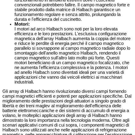
funzionamento in ambienti estremi dove i cuscinetti
convenzionali potrebbero fallire. Il campo magnetico forte e
stabile prodotto dalla matrice di Halbach garantisce un
funzionamento regolare e senza attrito, prolungando la
durata e l'efficienza del cuscinetto.
Motori
:
I motori ad arco Halbach sono noti per la loro elevata
efficienza e le loro prestazioni. L'esclusiva configurazione
magnetica dell'array Halbach aumenta la coppia del motore
e riduce le perdite di energia perché il campo magnetico
parallelo si sovrappone al campo magnetico radiale dopo lo
smontaggio dell'anello magnetico Halbach, rendendo il
campo magnetico sull'altro lato molto più forte. Questi
motori beneficiano di un campo magnetico focalizzato, che
ne aumenta l'efficienza complessiva e la potenza. I motori
ad anello Halbach sono diventati ideali per una varietà di
applicazioni che vanno dai veicoli elettrici ai macchinari
industriali.
Gli array di Halbach hanno rivoluzionato diversi campi fornendo
campi magnetici efficienti e potenti per applicazioni specifiche. Dal
miglioramento delle prestazioni degli attuatori a singolo grado di
libertà e dei treni maglev al miglioramento dell'efficienza delle
batterie elettromeccaniche e dei sistemi di accumulo di energia a
volano, le molteplici applicazioni degli array di Halbach hanno
dimostrato la loro importanza nella tecnologia moderna. Oltre agli
scenari applicativi comuni di cui sopra, i componenti magnetici di
Halbach sono utilizzati anche nelle applicazioni di refrigerazione
magnetica, nelle apparecchiature di calibrazione per l'esplorazione