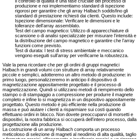
Il controllo di qualità è una fase cruciale del processo di
produzione e noi implementiamo standard di ispezione
rigorosi per garantire che gli array Halbach soddisfino gli
standard di prestazione richiesti dai clienti. Questo include:
Ispezione dimensionale: Verificare le dimensioni e le
tolleranze dell'array assemblato.
Test del campo magnetico: Utilizzo di apparecchiature di
scansione o di analisi specializzate per misurare l'intensità e
la distribuzione del campo magnetico e garantire che l'array
funzioni come previsto.
Test di durata: I test di stress ambientale e meccanico
vengono eseguiti sull'array per verificarne la robustezza.
Vale la pena ricordare che per gli ordini di gruppi magnetici
Halbach in grandi volumi con strutture di array relativamente
piccole e semplici, adotteremo un altro metodo di produzione: in
primo luogo, personalizzeremo in anticipo il dispositivo di
magnetizzazione appositamente progettato e il processo di
magnetizzazione. Quindi si utilizzano metodi di riempimento dello
stampo o di stampaggio a compressione per produrre il magnete
completo e infine lo si magnetizza in un dispositivo appositamente
progettato. Questo metodo è più efficiente nella produzione di
massa e può aiutare i clienti a risparmiare sui costi quando
effettuano ordini in blocco. Non dovete preoccuparvi di morsetti e
dispositivi, la nostra fabbrica si occuperà dell'intero processo, dalla
progettazione alla produzione.
La costruzione di un array Halbach comporta un processo
meticoloso di selezione di magneti al neodimio di alta qualità, taglio