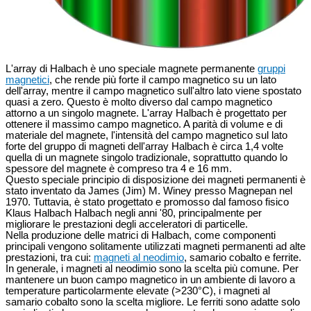
L'array di Halbach è uno speciale magnete permanente
gruppi
magnetici
, che rende più forte il campo magnetico su un lato
dell'array, mentre il campo magnetico sull'altro lato viene spostato
quasi a zero. Questo è molto diverso dal campo magnetico
attorno a un singolo magnete. L'array Halbach è progettato per
ottenere il massimo campo magnetico. A parità di volume e di
materiale del magnete, l'intensità del campo magnetico sul lato
forte del gruppo di magneti dell'array Halbach è circa 1,4 volte
quella di un magnete singolo tradizionale, soprattutto quando lo
spessore del magnete è compreso tra 4 e 16 mm.
Questo speciale principio di disposizione dei magneti permanenti è
stato inventato da James (Jim) M. Winey presso Magnepan nel
1970. Tuttavia, è stato progettato e promosso dal famoso fisico
Klaus Halbach Halbach negli anni '80, principalmente per
migliorare le prestazioni degli acceleratori di particelle.
Nella produzione delle matrici di Halbach, come componenti
principali vengono solitamente utilizzati magneti permanenti ad alte
prestazioni, tra cui:
magneti al neodimio
, samario cobalto e ferrite.
In generale, i magneti al neodimio sono la scelta più comune. Per
mantenere un buon campo magnetico in un ambiente di lavoro a
temperature particolarmente elevate (>230°C), i magneti al
samario cobalto sono la scelta migliore. Le ferriti sono adatte solo