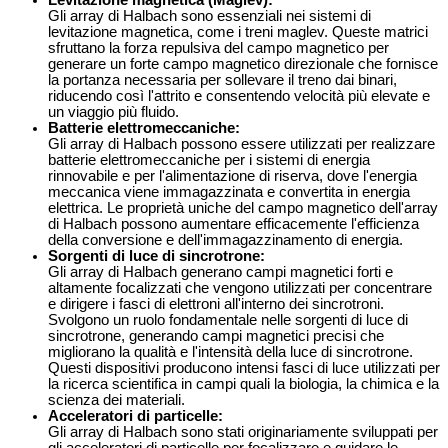
Levitazione magnetica (Maglev)
:
Gli array di Halbach sono essenziali nei sistemi di
levitazione magnetica, come i treni maglev. Queste matrici
sfruttano la forza repulsiva del campo magnetico per
generare un forte campo magnetico direzionale che fornisce
la portanza necessaria per sollevare il treno dai binari,
riducendo così l'attrito e consentendo velocità più elevate e
un viaggio più fluido.
Batterie elettromeccaniche
:
Gli array di Halbach possono essere utilizzati per realizzare
batterie elettromeccaniche per i sistemi di energia
rinnovabile e per l'alimentazione di riserva, dove l'energia
meccanica viene immagazzinata e convertita in energia
elettrica. Le proprietà uniche del campo magnetico dell'array
di Halbach possono aumentare efficacemente l'efficienza
della conversione e dell'immagazzinamento di energia.
Sorgenti di luce di sincrotrone
:
Gli array di Halbach generano campi magnetici forti e
altamente focalizzati che vengono utilizzati per concentrare
e dirigere i fasci di elettroni all'interno dei sincrotroni.
Svolgono un ruolo fondamentale nelle sorgenti di luce di
sincrotrone, generando campi magnetici precisi che
migliorano la qualità e l'intensità della luce di sincrotrone.
Questi dispositivi producono intensi fasci di luce utilizzati per
la ricerca scientifica in campi quali la biologia, la chimica e la
scienza dei materiali.
Acceleratori di particelle
:
Gli array di Halbach sono stati originariamente sviluppati per