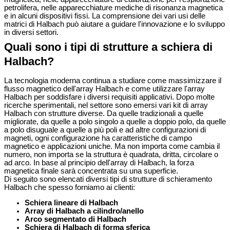
petrolifera, nelle apparecchiature mediche di risonanza magnetica
e in alcuni dispositivi fissi. La comprensione dei vari usi delle
matrici di Halbach può aiutare a guidare l'innovazione e lo sviluppo
in diversi settori.
Quali sono i tipi di strutture a schiera di
Halbach?
La tecnologia moderna continua a studiare come massimizzare il
flusso magnetico dell'array Halbach e come utilizzare l'array
Halbach per soddisfare i diversi requisiti applicativi. Dopo molte
ricerche sperimentali, nel settore sono emersi vari kit di array
Halbach con strutture diverse. Da quelle tradizionali a quelle
migliorate, da quelle a polo singolo a quelle a doppio polo, da quelle
a polo disuguale a quelle a più poli e ad altre configurazioni di
magneti, ogni configurazione ha caratteristiche di campo
magnetico e applicazioni uniche. Ma non importa come cambia il
numero, non importa se la struttura è quadrata, dritta, circolare o
ad arco. In base al principio dell'array di Halbach, la forza
magnetica finale sarà concentrata su una superficie.
Di seguito sono elencati diversi tipi di strutture di schieramento
Halbach che spesso forniamo ai clienti:
Schiera lineare di Halbach
Array di Halbach a cilindro/anello
Arco segmentato di Halbach
Schiera di Halbach di forma sferica