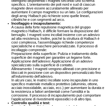
ottengono disponendo i magneti secondo uno schema
specifico. L'orientamento dei poli nord e sud di ciascun
magnete deve essere accuratamente allineato per
aumentare il campo magnetico su un lato. Le configurazioni
degli array Halbach più richieste sono quelle lineari,
cilindriche e con segmenti ad arco.
Incollaggio e incapsulamento:
A causa della forte repulsione magnetica del gruppo
magnetico Halbach, è difficile formare la disposizione del
bersaglio. I magneti sono incollati insieme con un adesivo
ad alta resistenza. Inoltre, poiché la struttura di Halbach è
così complessa, l'assemblaggio richiede competenze
specialistiche e maschere personalizzate. Il processo di
incollaggio comprende:
Preparazione della superficie: Pulizia e trattamento della
superficie dei magneti per garantire un legame forte.
Applicazione dell'adesivo: Applicazione di un adesivo
specializzato sulla superficie di contatto.
Allineamento: I magneti vengono allineati con precisione e
bloccati in posizione con un dispositivo personalizzato fino
all'indurimento dell'adesivo.
In alcuni casi, le matrici incollate sono incapsulate in uno
specifico materiale metallico protettivo (alluminio, ottone,
acciaio inossidabile, acciaio, ecc.) per aumentare la durata e
la resistenza a fattori ambientali come l'umidità e la
corrosione. Il processo di incapsulamento può comportare
l'applicazione di rivestimenti epossidici o di altro tipo.
Controllo qualità e test: