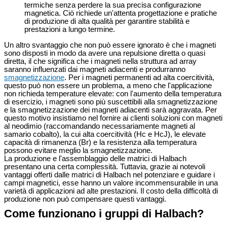
termiche senza perdere la sua precisa configurazione
magnetica. Ciò richiede un'attenta progettazione e pratiche
di produzione di alta qualità per garantire stabilità e
prestazioni a lungo termine.
Un altro svantaggio che non può essere ignorato è che i magneti
sono disposti in modo da avere una repulsione diretta o quasi
diretta, il che significa che i magneti nella struttura ad array
saranno influenzati dai magneti adiacenti e produrranno
smagnetizzazione
. Per i magneti permanenti ad alta coercitività,
questo può non essere un problema, a meno che l'applicazione
non richieda temperature elevate: con l'aumento della temperatura
di esercizio, i magneti sono più suscettibili alla smagnetizzazione
e la smagnetizzazione dei magneti adiacenti sarà aggravata. Per
questo motivo insistiamo nel fornire ai clienti soluzioni con magneti
al neodimio (raccomandando necessariamente magneti al
samario cobalto), la cui alta coercitività (Hc e HcJ), le elevate
capacità di rimanenza (Br) e la resistenza alla temperatura
possono evitare meglio la smagnetizzazione.
La produzione e l'assemblaggio delle matrici di Halbach
presentano una certa complessità. Tuttavia, grazie ai notevoli
vantaggi offerti dalle matrici di Halbach nel potenziare e guidare i
campi magnetici, esse hanno un valore incommensurabile in una
varietà di applicazioni ad alte prestazioni. Il costo della difficoltà di
produzione non può compensare questi vantaggi.
Come funzionano i gruppi di Halbach?