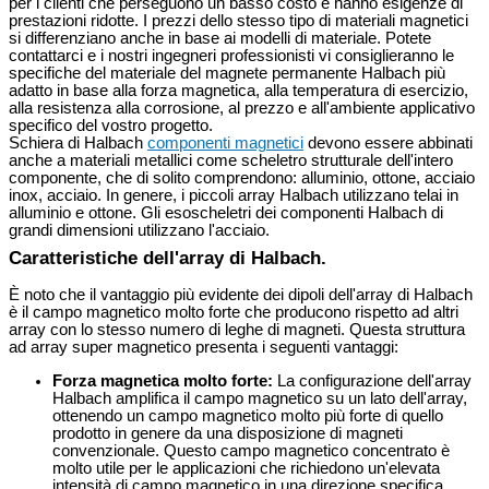
per i clienti che perseguono un basso costo e hanno esigenze di
prestazioni ridotte. I prezzi dello stesso tipo di materiali magnetici
si differenziano anche in base ai modelli di materiale. Potete
contattarci e i nostri ingegneri professionisti vi consiglieranno le
specifiche del materiale del magnete permanente Halbach più
adatto in base alla forza magnetica, alla temperatura di esercizio,
alla resistenza alla corrosione, al prezzo e all'ambiente applicativo
specifico del vostro progetto.
Schiera di Halbach
componenti magnetici
devono essere abbinati
anche a materiali metallici come scheletro strutturale dell'intero
componente, che di solito comprendono: alluminio, ottone, acciaio
inox, acciaio. In genere, i piccoli array Halbach utilizzano telai in
alluminio e ottone. Gli esoscheletri dei componenti Halbach di
grandi dimensioni utilizzano l'acciaio.
Caratteristiche dell'array di Halbach.
È noto che il vantaggio più evidente dei dipoli dell'array di Halbach
è il campo magnetico molto forte che producono rispetto ad altri
array con lo stesso numero di leghe di magneti. Questa struttura
ad array super magnetico presenta i seguenti vantaggi:
Forza magnetica molto forte:
La configurazione dell'array
Halbach amplifica il campo magnetico su un lato dell'array,
ottenendo un campo magnetico molto più forte di quello
prodotto in genere da una disposizione di magneti
convenzionale. Questo campo magnetico concentrato è
molto utile per le applicazioni che richiedono un'elevata
intensità di campo magnetico in una direzione specifica.