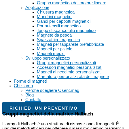
Gruppo magnetico del motore lineare
Applicazione
Chiusura magnetica
Mandrini magnetici
Ganci per cappotti magnetici
Portautensili magnetico
Tappo di scarico olio magnetico
Magnete da pesca
Spazzatrice magnetica
Magneti per tapparelle prefabbricate
Magneti per pistole
Magneti medici
Sviluppo personalizzato
Gruppi magnetici personalizzati
Accessori magnetici personalizzati
Magneti al neodimio personalizzati
Marcatura personalizzata del magnete
Forme di magneti
Chi siamo
Perché scegliere Osencmag
Blog
Contatto
RICHIEDI UN PREVENTIVO
Gruppi magnetici della matrice Halbach
L'array di Halbach è una struttura di disposizione di magneti. È
uno dei metodi efficaci per ottenere il massimo campo magnetico