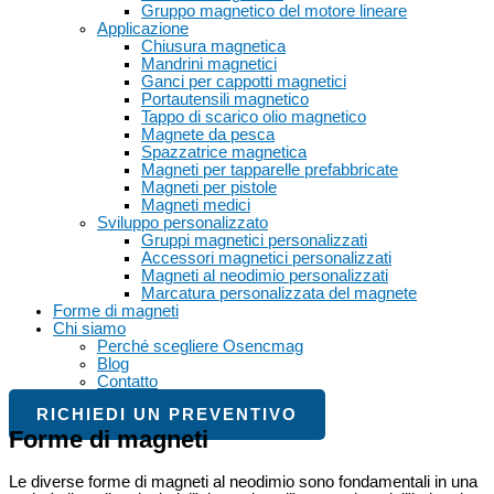
Gruppo magnetico del motore lineare
Applicazione
Chiusura magnetica
Mandrini magnetici
Ganci per cappotti magnetici
Portautensili magnetico
Tappo di scarico olio magnetico
Magnete da pesca
Spazzatrice magnetica
Magneti per tapparelle prefabbricate
Magneti per pistole
Magneti medici
Sviluppo personalizzato
Gruppi magnetici personalizzati
Accessori magnetici personalizzati
Magneti al neodimio personalizzati
Marcatura personalizzata del magnete
Forme di magneti
Chi siamo
Perché scegliere Osencmag
Blog
Contatto
RICHIEDI UN PREVENTIVO
Forme di magneti
Le diverse forme di magneti al neodimio sono fondamentali in una