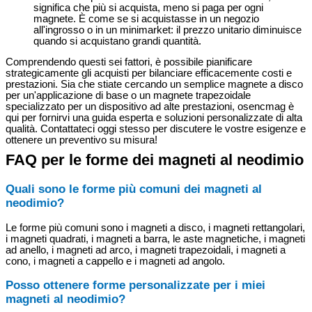
significa che più si acquista, meno si paga per ogni
magnete. È come se si acquistasse in un negozio
all'ingrosso o in un minimarket: il prezzo unitario diminuisce
quando si acquistano grandi quantità.
Comprendendo questi sei fattori, è possibile pianificare
strategicamente gli acquisti per bilanciare efficacemente costi e
prestazioni. Sia che stiate cercando un semplice magnete a disco
per un'applicazione di base o un magnete trapezoidale
specializzato per un dispositivo ad alte prestazioni, osencmag è
qui per fornirvi una guida esperta e soluzioni personalizzate di alta
qualità. Contattateci oggi stesso per discutere le vostre esigenze e
ottenere un preventivo su misura!
FAQ per le forme dei magneti al neodimio
Quali sono le forme più comuni dei magneti al
neodimio?
Le forme più comuni sono i magneti a disco, i magneti rettangolari,
i magneti quadrati, i magneti a barra, le aste magnetiche, i magneti
ad anello, i magneti ad arco, i magneti trapezoidali, i magneti a
cono, i magneti a cappello e i magneti ad angolo.
Posso ottenere forme personalizzate per i miei
magneti al neodimio?