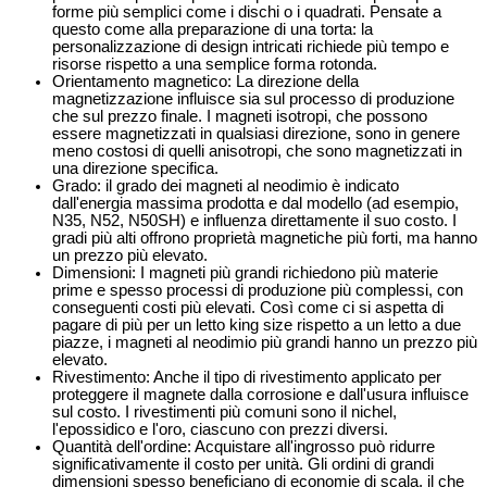
forme più semplici come i dischi o i quadrati. Pensate a
questo come alla preparazione di una torta: la
personalizzazione di design intricati richiede più tempo e
risorse rispetto a una semplice forma rotonda.
Orientamento magnetico: La direzione della
magnetizzazione influisce sia sul processo di produzione
che sul prezzo finale. I magneti isotropi, che possono
essere magnetizzati in qualsiasi direzione, sono in genere
meno costosi di quelli anisotropi, che sono magnetizzati in
una direzione specifica.
Grado: il grado dei magneti al neodimio è indicato
dall'energia massima prodotta e dal modello (ad esempio,
N35, N52, N50SH) e influenza direttamente il suo costo. I
gradi più alti offrono proprietà magnetiche più forti, ma hanno
un prezzo più elevato.
Dimensioni: I magneti più grandi richiedono più materie
prime e spesso processi di produzione più complessi, con
conseguenti costi più elevati. Così come ci si aspetta di
pagare di più per un letto king size rispetto a un letto a due
piazze, i magneti al neodimio più grandi hanno un prezzo più
elevato.
Rivestimento: Anche il tipo di rivestimento applicato per
proteggere il magnete dalla corrosione e dall'usura influisce
sul costo. I rivestimenti più comuni sono il nichel,
l'epossidico e l'oro, ciascuno con prezzi diversi.
Quantità dell'ordine: Acquistare all'ingrosso può ridurre
significativamente il costo per unità. Gli ordini di grandi
dimensioni spesso beneficiano di economie di scala, il che