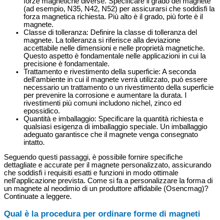
forze magnetiche diverse. Specificare il grado del magnete
(ad esempio, N35, N42, N52) per assicurarsi che soddisfi la
forza magnetica richiesta. Più alto è il grado, più forte è il
magnete.
Classe di tolleranza: Definire la classe di tolleranza del
magnete. La tolleranza si riferisce alla deviazione
accettabile nelle dimensioni e nelle proprietà magnetiche.
Questo aspetto è fondamentale nelle applicazioni in cui la
precisione è fondamentale.
Trattamento e rivestimento della superficie: A seconda
dell'ambiente in cui il magnete verrà utilizzato, può essere
necessario un trattamento o un rivestimento della superficie
per prevenire la corrosione e aumentare la durata. I
rivestimenti più comuni includono nichel, zinco ed
epossidico.
Quantità e imballaggio: Specificare la quantità richiesta e
qualsiasi esigenza di imballaggio speciale. Un imballaggio
adeguato garantisce che il magnete venga consegnato
intatto.
Seguendo questi passaggi, è possibile fornire specifiche
dettagliate e accurate per il magnete personalizzato, assicurando
che soddisfi i requisiti esatti e funzioni in modo ottimale
nell'applicazione prevista. Come si fa a personalizzare la forma di
un magnete al neodimio di un produttore affidabile (Osencmag)?
Continuate a leggere.
Qual è la procedura per ordinare forme di magneti