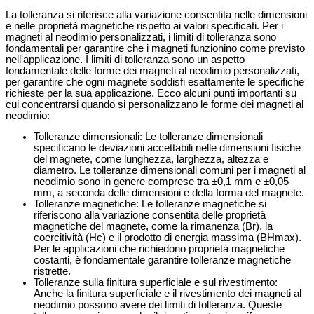
La tolleranza si riferisce alla variazione consentita nelle dimensioni
e nelle proprietà magnetiche rispetto ai valori specificati. Per i
magneti al neodimio personalizzati, i limiti di tolleranza sono
fondamentali per garantire che i magneti funzionino come previsto
nell'applicazione. I limiti di tolleranza sono un aspetto
fondamentale delle forme dei magneti al neodimio personalizzati,
per garantire che ogni magnete soddisfi esattamente le specifiche
richieste per la sua applicazione. Ecco alcuni punti importanti su
cui concentrarsi quando si personalizzano le forme dei magneti al
neodimio:
Tolleranze dimensionali: Le tolleranze dimensionali
specificano le deviazioni accettabili nelle dimensioni fisiche
del magnete, come lunghezza, larghezza, altezza e
diametro. Le tolleranze dimensionali comuni per i magneti al
neodimio sono in genere comprese tra ±0,1 mm e ±0,05
mm, a seconda delle dimensioni e della forma del magnete.
Tolleranze magnetiche: Le tolleranze magnetiche si
riferiscono alla variazione consentita delle proprietà
magnetiche del magnete, come la rimanenza (Br), la
coercitività (Hc) e il prodotto di energia massima (BHmax).
Per le applicazioni che richiedono proprietà magnetiche
costanti, è fondamentale garantire tolleranze magnetiche
ristrette.
Tolleranze sulla finitura superficiale e sul rivestimento:
Anche la finitura superficiale e il rivestimento dei magneti al
neodimio possono avere dei limiti di tolleranza. Queste