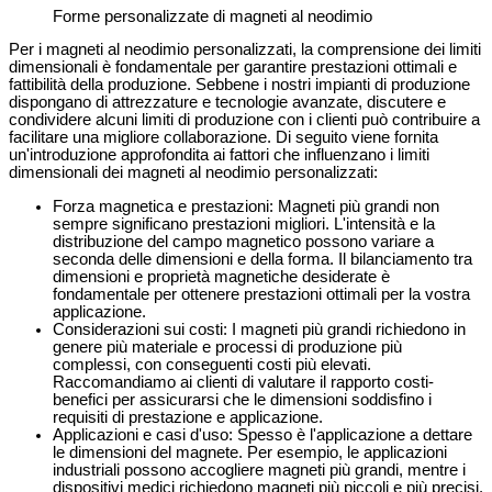
Forme personalizzate di magneti al neodimio
Per i magneti al neodimio personalizzati, la comprensione dei limiti
dimensionali è fondamentale per garantire prestazioni ottimali e
fattibilità della produzione. Sebbene i nostri impianti di produzione
dispongano di attrezzature e tecnologie avanzate, discutere e
condividere alcuni limiti di produzione con i clienti può contribuire a
facilitare una migliore collaborazione. Di seguito viene fornita
un'introduzione approfondita ai fattori che influenzano i limiti
dimensionali dei magneti al neodimio personalizzati:
Forza magnetica e prestazioni: Magneti più grandi non
sempre significano prestazioni migliori. L'intensità e la
distribuzione del campo magnetico possono variare a
seconda delle dimensioni e della forma. Il bilanciamento tra
dimensioni e proprietà magnetiche desiderate è
fondamentale per ottenere prestazioni ottimali per la vostra
applicazione.
Considerazioni sui costi: I magneti più grandi richiedono in
genere più materiale e processi di produzione più
complessi, con conseguenti costi più elevati.
Raccomandiamo ai clienti di valutare il rapporto costi-
benefici per assicurarsi che le dimensioni soddisfino i
requisiti di prestazione e applicazione.
Applicazioni e casi d'uso: Spesso è l'applicazione a dettare
le dimensioni del magnete. Per esempio, le applicazioni
industriali possono accogliere magneti più grandi, mentre i
dispositivi medici richiedono magneti più piccoli e più precisi.