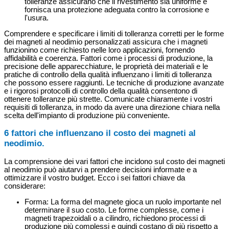
tolleranze assicurano che il rivestimento sia uniforme e
fornisca una protezione adeguata contro la corrosione e
l'usura.
Comprendere e specificare i limiti di tolleranza corretti per le forme
dei magneti al neodimio personalizzati assicura che i magneti
funzionino come richiesto nelle loro applicazioni, fornendo
affidabilità e coerenza. Fattori come i processi di produzione, la
precisione delle apparecchiature, le proprietà dei materiali e le
pratiche di controllo della qualità influenzano i limiti di tolleranza
che possono essere raggiunti. Le tecniche di produzione avanzate
e i rigorosi protocolli di controllo della qualità consentono di
ottenere tolleranze più strette. Comunicate chiaramente i vostri
requisiti di tolleranza, in modo da avere una direzione chiara nella
scelta dell'impianto di produzione più conveniente.
6 fattori che influenzano il costo dei magneti al
neodimio.
La comprensione dei vari fattori che incidono sul costo dei magneti
al neodimio può aiutarvi a prendere decisioni informate e a
ottimizzare il vostro budget. Ecco i sei fattori chiave da
considerare:
Forma: La forma del magnete gioca un ruolo importante nel
determinare il suo costo. Le forme complesse, come i
magneti trapezoidali o a cilindro, richiedono processi di
produzione più complessi e quindi costano di più rispetto a