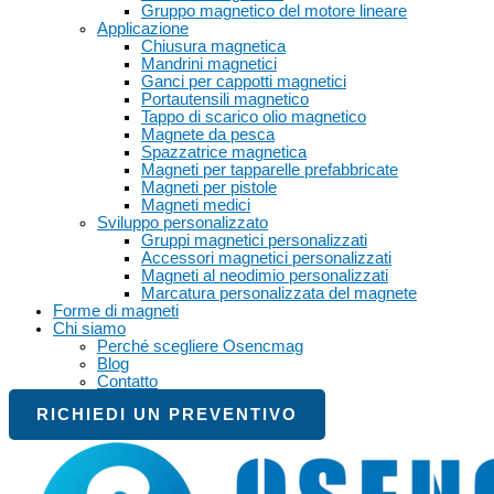
Gruppo magnetico del motore lineare
Applicazione
Chiusura magnetica
Mandrini magnetici
Ganci per cappotti magnetici
Portautensili magnetico
Tappo di scarico olio magnetico
Magnete da pesca
Spazzatrice magnetica
Magneti per tapparelle prefabbricate
Magneti per pistole
Magneti medici
Sviluppo personalizzato
Gruppi magnetici personalizzati
Accessori magnetici personalizzati
Magneti al neodimio personalizzati
Marcatura personalizzata del magnete
Forme di magneti
Chi siamo
Perché scegliere Osencmag
Blog
Contatto
RICHIEDI UN PREVENTIVO