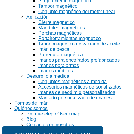
Acoplamiento magnético
Tambor magnético
Conjunto magnético del motor lineal
Aplicación
Cierre magnético
Mandriles magnéticos
Perchas magnéticas
Portaherramientas magnético
Tapón magnético de vaciado de aceite
Imán de pesca
Barredora magnética
Imanes para encofrados prefabricados
Imanes para armas
Imanes médicos
Desarrollo a medida
Conjuntos magnéticos a medida
Accesorios magnéticos personalizados
Imanes de neodimio personalizados
Marcado personalizado de imanes
Formas de imán
Quiénes somos
Por qué elegir Osencmag
Blog
Contacte con nosotros