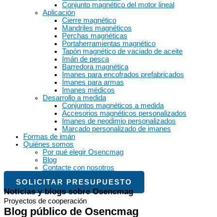
Conjunto magnético del motor lineal
Aplicación
Cierre magnético
Mandriles magnéticos
Perchas magnéticas
Portaherramientas magnético
Tapón magnético de vaciado de aceite
Imán de pesca
Barredora magnética
Imanes para encofrados prefabricados
Imanes para armas
Imanes médicos
Desarrollo a medida
Conjuntos magnéticos a medida
Accesorios magnéticos personalizados
Imanes de neodimio personalizados
Marcado personalizado de imanes
Formas de imán
Quiénes somos
Por qué elegir Osencmag
Blog
Contacte con nosotros
SOLICITAR PRESUPUESTO
Noticias y blogs sobre Osencmag
Proyectos de cooperación
Blog público de Osencmag