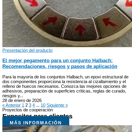
Presentación del producto
El mejor pegamento para un conjunto Halbach:
Recomendaciones, riesgos y pasos de aplicación
Para la mayoría de los conjuntos Halbach, un epoxi estructural de
dos componentes proporciona la resistencia al cizallamiento y el
relleno de huecos necesarios. Conozca las mejores opciones de
adhesivos, preparación de superficies críticas, reglas de curado,
riesgos y...
28 de enero de 2026
« Anterior
1
2
3
4
...
10
Siguiente »
Proyectos de cooperación
Expositor para clientes
MÁS INFORMACIÓN