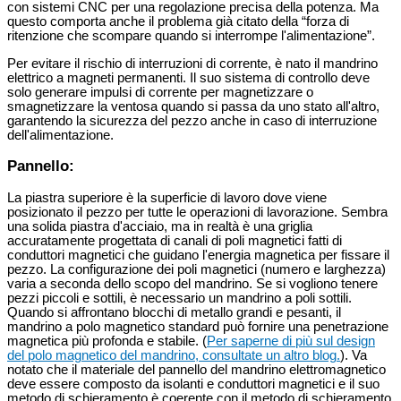
con sistemi CNC per una regolazione precisa della potenza. Ma
questo comporta anche il problema già citato della “forza di
ritenzione che scompare quando si interrompe l'alimentazione”.
Per evitare il rischio di interruzioni di corrente, è nato il mandrino
elettrico a magneti permanenti. Il suo sistema di controllo deve
solo generare impulsi di corrente per magnetizzare o
smagnetizzare la ventosa quando si passa da uno stato all'altro,
garantendo la sicurezza del pezzo anche in caso di interruzione
dell'alimentazione.
Pannello:
La piastra superiore è la superficie di lavoro dove viene
posizionato il pezzo per tutte le operazioni di lavorazione. Sembra
una solida piastra d'acciaio, ma in realtà è una griglia
accuratamente progettata di canali di poli magnetici fatti di
conduttori magnetici che guidano l'energia magnetica per fissare il
pezzo. La configurazione dei poli magnetici (numero e larghezza)
varia a seconda dello scopo del mandrino. Se si vogliono tenere
pezzi piccoli e sottili, è necessario un mandrino a poli sottili.
Quando si affrontano blocchi di metallo grandi e pesanti, il
mandrino a polo magnetico standard può fornire una penetrazione
magnetica più profonda e stabile. (
Per saperne di più sul design
del polo magnetico del mandrino, consultate un altro blog.
). Va
notato che il materiale del pannello del mandrino elettromagnetico
deve essere composto da isolanti e conduttori magnetici e il suo
metodo di schieramento è coerente con il metodo di schieramento