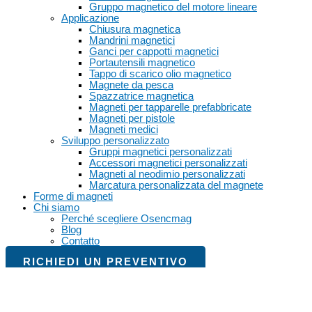
Gruppo magnetico del motore lineare
Applicazione
Chiusura magnetica
Mandrini magnetici
Ganci per cappotti magnetici
Portautensili magnetico
Tappo di scarico olio magnetico
Magnete da pesca
Spazzatrice magnetica
Magneti per tapparelle prefabbricate
Magneti per pistole
Magneti medici
Sviluppo personalizzato
Gruppi magnetici personalizzati
Accessori magnetici personalizzati
Magneti al neodimio personalizzati
Marcatura personalizzata del magnete
Forme di magneti
Chi siamo
Perché scegliere Osencmag
Blog
Contatto
RICHIEDI UN PREVENTIVO