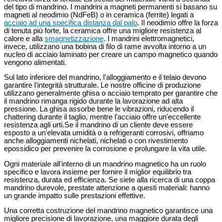
del tipo di mandrino. I mandrini a magneti permanenti si basano su
magneti al neodimio (NdFeB) o in ceramica (ferrite) legati a
acciaio ad una specifica distanza dal palo
. Il neodimio offre la forza
di tenuta più forte, la ceramica offre una migliore resistenza al
calore e alla
smagnetizzazione
. I mandrini elettromagnetici,
invece, utilizzano una bobina di filo di rame avvolta intorno a un
nucleo di acciaio laminato per creare un campo magnetico quando
vengono alimentati.
Sul lato inferiore del mandrino, l'alloggiamento e il telaio devono
garantire l'integrità strutturale. Le nostre officine di produzione
utilizzano generalmente ghisa o acciaio temprato per garantire che
il mandrino rimanga rigido durante la lavorazione ad alta
pressione. La ghisa assorbe bene le vibrazioni, riducendo il
chattering durante il taglio, mentre l'acciaio offre un'eccellente
resistenza agli urti.Se il mandrino di un cliente deve essere
esposto a un'elevata umidità o a refrigeranti corrosivi, offriamo
anche alloggiamenti nichelati, nichelati o con rivestimento
epossidico per prevenire la corrosione e prolungare la vita utile.
Ogni materiale all'interno di un mandrino magnetico ha un ruolo
specifico e lavora insieme per fornire il miglior equilibrio tra
resistenza, durata ed efficienza. Se siete alla ricerca di una coppa
mandrino durevole, prestate attenzione a questi materiali: hanno
un grande impatto sulle prestazioni effettive.
Una corretta costruzione del mandrino magnetico garantisce una
migliore precisione di lavorazione, una maggiore durata degli