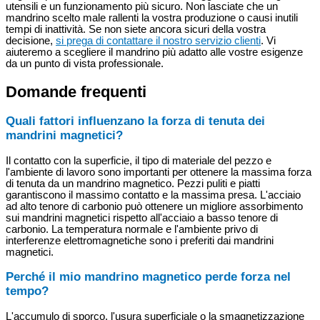
utensili e un funzionamento più sicuro. Non lasciate che un
mandrino scelto male rallenti la vostra produzione o causi inutili
tempi di inattività. Se non siete ancora sicuri della vostra
decisione,
si prega di contattare il nostro servizio clienti
. Vi
aiuteremo a scegliere il mandrino più adatto alle vostre esigenze
da un punto di vista professionale.
Domande frequenti
Quali fattori influenzano la forza di tenuta dei
mandrini magnetici?
Il contatto con la superficie, il tipo di materiale del pezzo e
l'ambiente di lavoro sono importanti per ottenere la massima forza
di tenuta da un mandrino magnetico. Pezzi puliti e piatti
garantiscono il massimo contatto e la massima presa. L'acciaio
ad alto tenore di carbonio può ottenere un migliore assorbimento
sui mandrini magnetici rispetto all'acciaio a basso tenore di
carbonio. La temperatura normale e l'ambiente privo di
interferenze elettromagnetiche sono i preferiti dai mandrini
magnetici.
Perché il mio mandrino magnetico perde forza nel
tempo?
L'accumulo di sporco, l'usura superficiale o la smagnetizzazione