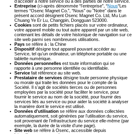
d'accéder à notre service ou à des parties de notre service.
Entreprise
(ci-après dénommée “l'entreprise”, “
Nous
“Les
termes “Osenc Magnet Co.”, “Nous” ou "Notre" dans le
présent accord désignent Osenc Magnet Co. Ltd, Mu Lun
Chuang Ye Er Lu, Changpin, Dongguan 523000.
Cookies
sont de petits fichiers placés sur votre ordinateur,
votre appareil mobile ou tout autre appareil par un site web,
contenant les détails de votre historique de navigation sur ce
site web parmi ses nombreuses utilisations.
Pays
se réfère à : la Chine
Dispositif
désigne tout appareil pouvant accéder au
Service, tel qu'un ordinateur, un téléphone portable ou une
tablette numérique.
Données personnelles
est toute information qui se
rapporte à une personne identifiée ou identifiable.
Service
fait référence au site web.
Prestataire de services
désigne toute personne physique
ou morale qui traite les données pour le compte de la
Société. Il s'agit de sociétés tierces ou de personnes
employées par la société pour faciliter le service, pour
fournir le service au nom de la société, pour fournir des
services liés au service ou pour aider la société à analyser
la manière dont le service est utilisé.
Données d'utilisation
se réfère aux données collectées
automatiquement, soit générées par l'utilisation du service,
soit provenant de l'infrastructure du service elle-même (par
exemple, la durée de la visite d'une page).
Site web
se réfère à Osenc, accessible depuis