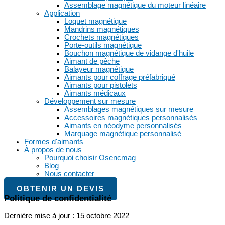
Assemblage magnétique du moteur linéaire
Application
Loquet magnétique
Mandrins magnétiques
Crochets magnétiques
Porte-outils magnétique
Bouchon magnétique de vidange d'huile
Aimant de pêche
Balayeur magnétique
Aimants pour coffrage préfabriqué
Aimants pour pistolets
Aimants médicaux
Développement sur mesure
Assemblages magnétiques sur mesure
Accessoires magnétiques personnalisés
Aimants en néodyme personnalisés
Marquage magnétique personnalisé
Formes d'aimants
À propos de nous
Pourquoi choisir Osencmag
Blog
Nous contacter
OBTENIR UN DEVIS
Politique de confidentialité
Dernière mise à jour : 15 octobre 2022