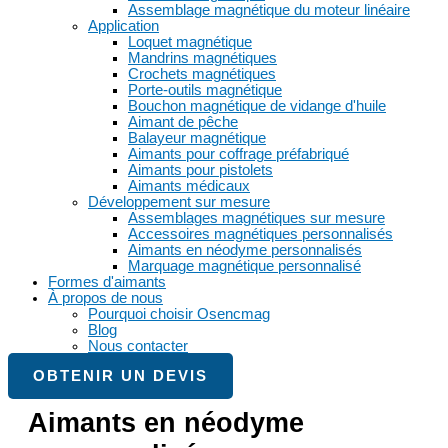
Assemblage magnétique du moteur linéaire
Application
Loquet magnétique
Mandrins magnétiques
Crochets magnétiques
Porte-outils magnétique
Bouchon magnétique de vidange d'huile
Aimant de pêche
Balayeur magnétique
Aimants pour coffrage préfabriqué
Aimants pour pistolets
Aimants médicaux
Développement sur mesure
Assemblages magnétiques sur mesure
Accessoires magnétiques personnalisés
Aimants en néodyme personnalisés
Marquage magnétique personnalisé
Formes d'aimants
À propos de nous
Pourquoi choisir Osencmag
Blog
Nous contacter
OBTENIR UN DEVIS
Aimants en néodyme