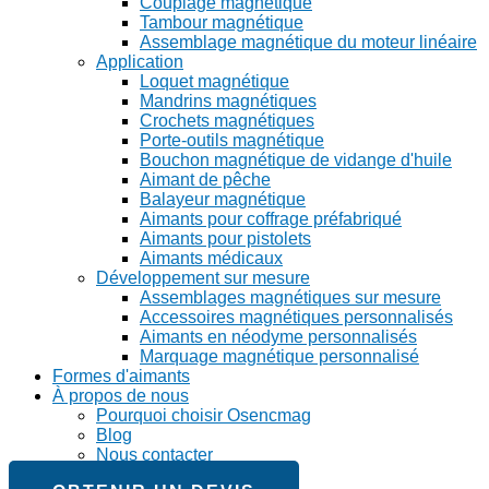
Couplage magnétique
Tambour magnétique
Assemblage magnétique du moteur linéaire
Application
Loquet magnétique
Mandrins magnétiques
Crochets magnétiques
Porte-outils magnétique
Bouchon magnétique de vidange d'huile
Aimant de pêche
Balayeur magnétique
Aimants pour coffrage préfabriqué
Aimants pour pistolets
Aimants médicaux
Développement sur mesure
Assemblages magnétiques sur mesure
Accessoires magnétiques personnalisés
Aimants en néodyme personnalisés
Marquage magnétique personnalisé
Formes d'aimants
À propos de nous
Pourquoi choisir Osencmag
Blog
Nous contacter