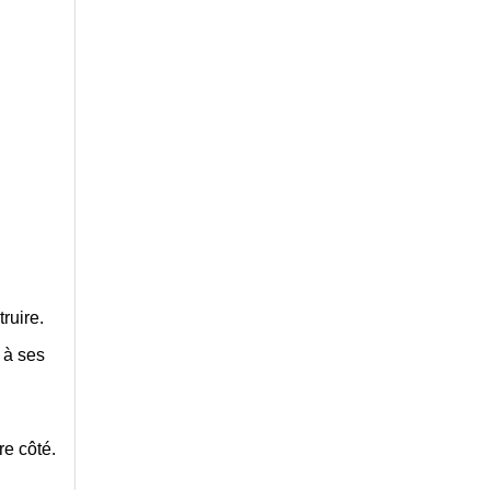
ruire.
 à ses
re côté.