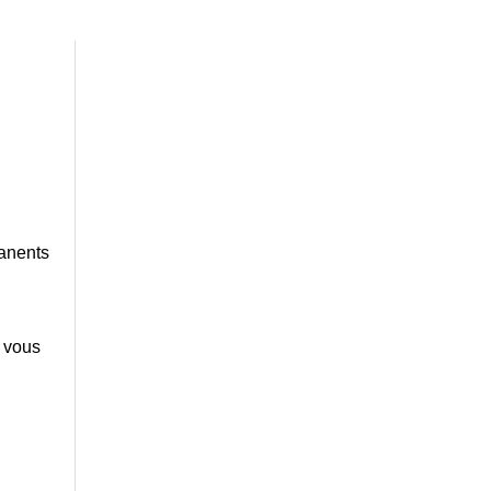
manents
e vous